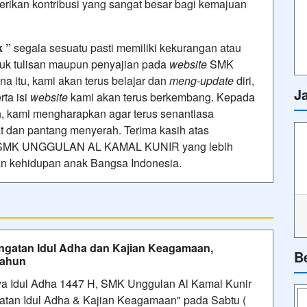
rikan kontribusi yang sangat besar bagi kemajuan
k ”
segala sesuatu pasti memiliki kekurangan atau
uk tulisan maupun penyajian pada
website
SMK
tu, kami akan terus belajar dan
meng-update
diri,
J
rta isi
website
kami akan terus berkembang. Kepada
, kami mengharapkan agar terus senantiasa
dan pantang menyerah. Terima kasih atas
ai SMK UNGGULAN AL KAMAL KUNIR yang lebih
an kehidupan anak Bangsa Indonesia.
ngatan Idul Adha dan Kajian Keagamaan,
B
Tahun
a Idul Adha 1447 H, SMK Unggulan Al Kamal Kunir
atan Idul Adha & Kajian Keagamaan" pada Sabtu (