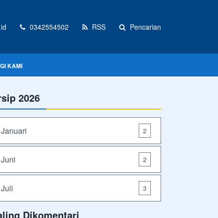
id
0342554502
RSS
Pencarian
GI KAMI
rsip 2026
Januari
2
Juni
2
Juli
3
aling Dikomentari