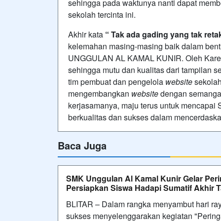
sehingga pada waktunya nanti dapat membe
sekolah tercinta ini.
Akhir kata
“
Tak ada gading
yang
tak reta
kelemahan masing-masing baik dalam bent
UNGGULAN AL KAMAL KUNIR. Oleh Karena i
sehingga mutu dan kualitas dari tampilan se
tim pembuat dan pengelola
website
sekolah
mengembangkan
website
dengan semangat 
kerjasamanya, maju terus untuk mencap
berkualitas dan sukses dalam mencerdask
Baca Juga
SMK Unggulan Al Kamal Kunir Gelar Peri
Persiapkan Siswa Hadapi Sumatif Akhir 
BLITAR – Dalam rangka menyambut hari ray
sukses menyelenggarakan kegiatan "Pering