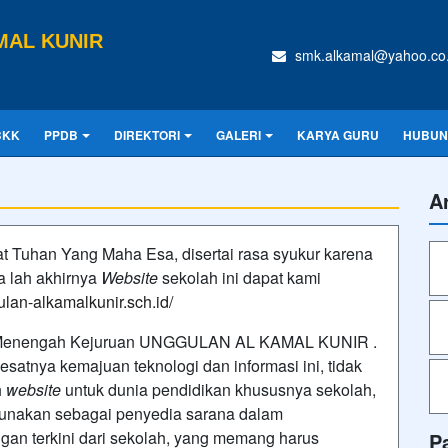
MAL KUNIR
smk.alkamal@yahoo.co.
BKK
PPDB
DIREKTORI
GALERI
KARYA GURU
HUBUN
A
t Tuhan Yang Maha Esa, disertai rasa syukur karena
a lah akhirnya
Website
sekolah ini dapat kami
ulan-alkamalkunir.sch.id/
 Menengah Kejuruan UNGGULAN AL KAMAL KUNIR .
satnya kemajuan teknologi dan informasi ini, tidak
h
website
untuk dunia pendidikan khususnya sekolah,
unakan sebagai penyedia sarana dalam
an terkini dari sekolah, yang memang harus
P