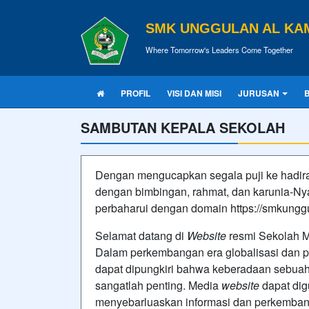
SMK UNGGULAN AL KA
Where Tomorrow's Leaders Come Together
PROFIL
VISI DAN MISI
JURUSAN
SAMBUTAN KEPALA SEKOLAH
Dengan mengucapkan segala puji ke hadira
dengan bimbingan, rahmat, dan karunia-Ny
perbaharui dengan domain
https://smkungg
Selamat datang di
Website
resmi Sekolah
Dalam perkembangan era globalisasi dan pe
dapat dipungkiri bahwa keberadaan sebua
sangatlah penting. Media
website
dapat dig
menyebarluaskan informasi dan perkembang