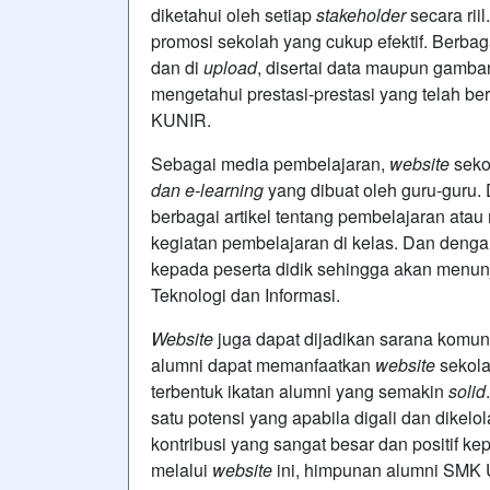
diketahui oleh setiap
stakeholder
secara riil
promosi sekolah yang cukup efektif. Berba
dan di
upload
, disertai data maupun gamba
mengetahui prestasi-prestasi yang telah
KUNIR.
Sebagai media pembelajaran,
website
seko
dan e-learning
yang dibuat oleh guru-guru.
berbagai artikel tentang pembelajaran atau 
kegiatan pembelajaran di kelas. Dan den
kepada peserta didik sehingga akan menun
Teknologi dan Informasi.
Website
juga dapat dijadikan sarana komun
alumni dapat memanfaatkan
website
sekola
terbentuk ikatan alumni yang semakin
solid
satu potensi yang apabila digali dan dike
kontribusi yang sangat besar dan positif ke
melalui
website
ini, himpunan alumni SM